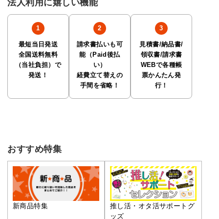
法人利用に嬉しい機能
最短当日発送
請求書払いも可
見積書/納品書/
全国送料無料
能（Paid後払
領収書/請求書
（当社負担）で
い）
WEBで各種帳
発送！
経費立て替えの
票かんたん発
手間を省略！
行！
おすすめ特集
推し活・オタ活サポートグ
新商品特集
ッズ