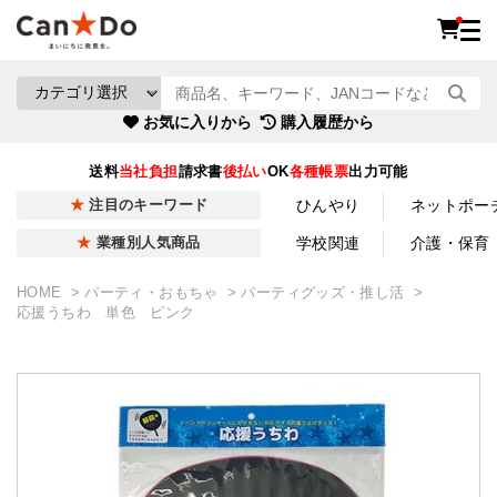
お気に入りから
購入履歴から
送料
当社負担
請求書
後払い
OK
各種帳票
出力可能
ひんやり
ネットポー
注目のキーワード
学校関連
介護・保育
業種別人気商品
HOME
パーティ・おもちゃ
パーティグッズ・推し活
応援うちわ 単色 ピンク