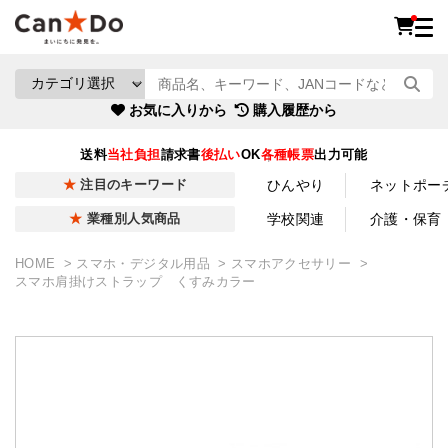
お気に入りから
購入履歴から
送料
当社負担
請求書
後払い
OK
各種帳票
出力可能
ひんやり
ネットポー
注目のキーワード
学校関連
介護・保育
業種別人気商品
HOME
スマホ・デジタル用品
スマホアクセサリー
スマホ肩掛けストラップ くすみカラー