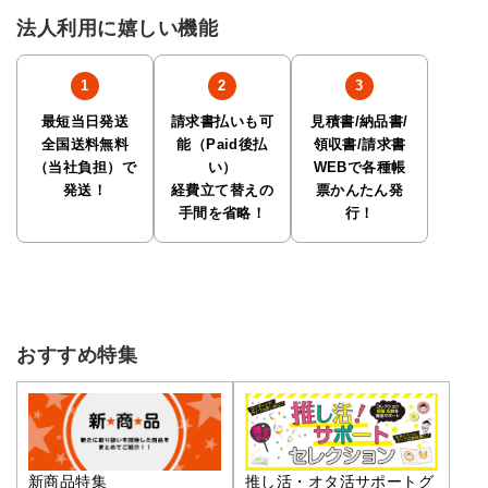
法人利用に嬉しい機能
最短当日発送
請求書払いも可
見積書/納品書/
全国送料無料
能（Paid後払
領収書/請求書
（当社負担）で
い）
WEBで各種帳
発送！
経費立て替えの
票かんたん発
手間を省略！
行！
おすすめ特集
推し活・オタ活サポートグ
新商品特集