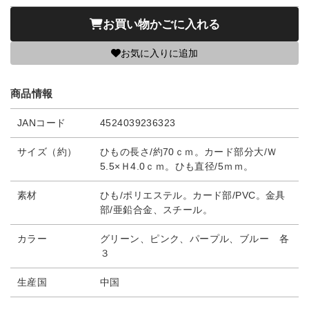
お買い物かごに入れる
お気に入りに追加
商品情報
JANコード
4524039236323
サイズ（約）
ひもの長さ/約70ｃｍ。カード部分大/Ｗ
5.5×Ｈ4.0ｃｍ。ひも直径/5ｍｍ。
素材
ひも/ポリエステル。カード部/PVC。金具
部/亜鉛合金、スチール。
カラー
グリーン、ピンク、パープル、ブルー 各
３
生産国
中国