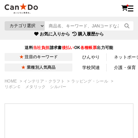
お気に入りから
購入履歴から
送料
当社負担
請求書
後払い
OK
各種帳票
出力可能
ひんやり
ネットポー
注目のキーワード
学校関連
介護・保育
業種別人気商品
HOME
インテリア・クラフト
ラッピング・シール
リボンＣ メタリック シルバー