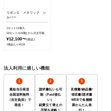
リボンＣ メタリック シ
ルバー
1セット11個入
10セット(110個)
から注文可能
¥12,100〜
(税込)
1個あたり¥110
法人利用に嬉しい機能
最短当日発送
請求書払いも可
見積書/納品書/
全国送料無料
能（Paid後払
領収書/請求書
（当社負担）で
い）
WEBで各種帳
発送！
経費立て替えの
票かんたん発
手間を省略！
行！