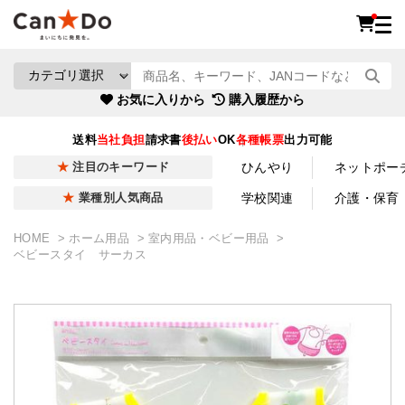
お気に入りから
購入履歴から
送料
当社負担
請求書
後払い
OK
各種帳票
出力可能
ひんやり
ネットポー
注目のキーワード
学校関連
介護・保育
業種別人気商品
HOME
ホーム用品
室内用品・ベビー用品
ベビースタイ サーカス