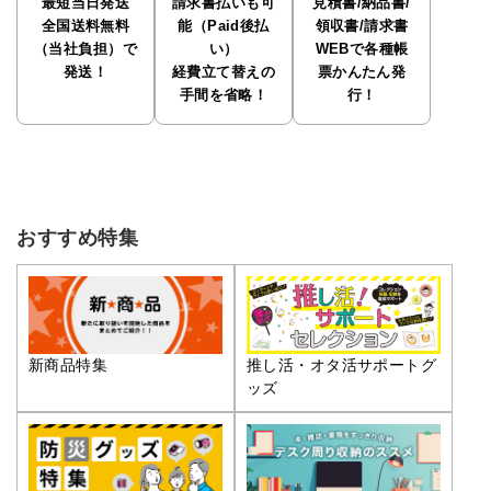
最短当日発送
請求書払いも可
見積書/納品書/
全国送料無料
能（Paid後払
領収書/請求書
（当社負担）で
い）
WEBで各種帳
発送！
経費立て替えの
票かんたん発
手間を省略！
行！
おすすめ特集
推し活・オタ活サポートグ
新商品特集
ッズ