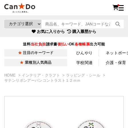
お気に入りから
購入履歴から
送料
当社負担
請求書
後払い
OK
各種帳票
出力可能
ひんやり
ネットポー
注目のキーワード
学校関連
介護・保育
業種別人気商品
HOME
インテリア・クラフト
ラッピング・シール
サテンリボンアーバンコントラスト１２ｍｍ