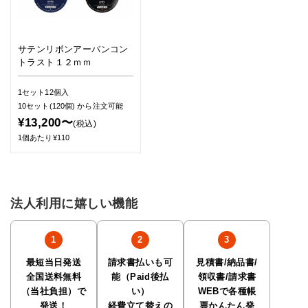
サテンリボンアーバンコン
トラスト１２ｍｍ
1セット12個入
10セット(120個)
から注文可能
¥13,200〜
(税込)
1個あたり¥110
法人利用に嬉しい機能
最短当日発送
請求書払いも可
見積書/納品書/
全国送料無料
能（Paid後払
領収書/請求書
（当社負担）で
い）
WEBで各種帳
発送！
経費立て替えの
票かんたん発