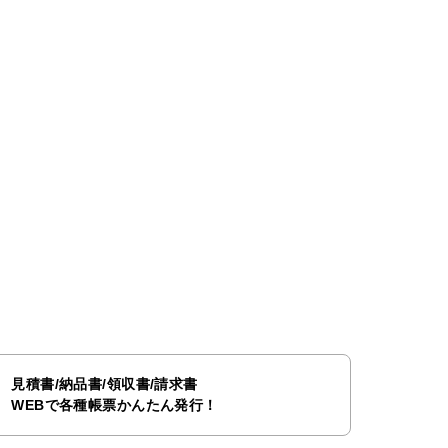
見積書/納品書/領収書/請求書
WEBで各種帳票かんたん発行！