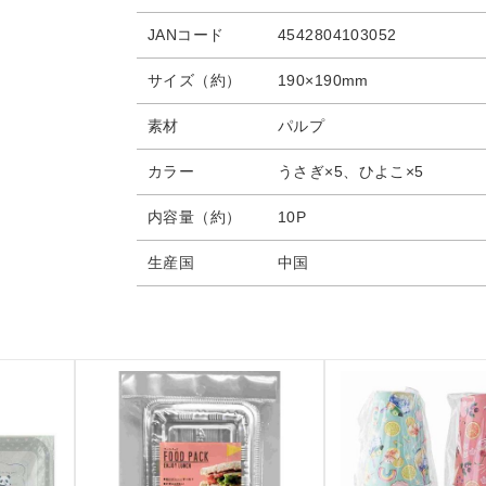
JANコード
4542804103052
サイズ（約）
190×190mm
素材
パルプ
カラー
うさぎ×5、ひよこ×5
内容量（約）
10P
生産国
中国