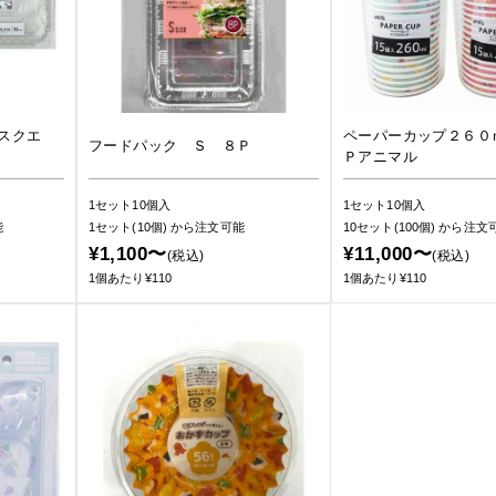
スクエ
ペーパーカップ２６０
フードパック Ｓ ８Ｐ
Ｐアニマル
1セット10個入
1セット10個入
能
1セット(10個)
から注文可能
10セット(100個)
から注文
¥1,100〜
¥11,000〜
(税込)
(税込)
1個あたり¥110
1個あたり¥110