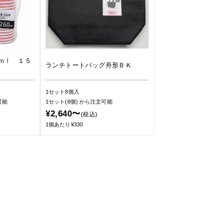
ｍｌ １５
ランチトートバッグ舟形ＢＫ
1セット8個入
可能
1セット(8個)
から注文可能
¥2,640〜
(税込)
1個あたり¥330