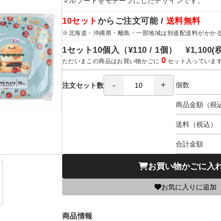
マルフードをモチーフにしたデザインです。
10セット
からご注文可能 /
送料無料
※北海道・沖縄県・離島・一部地域は別途配送料がかか
1セット10個入（
¥110 / 1個）
¥1,100
(
0
ただいまこの商品はお買い物かごに
セット入っていま
個数
注文セット数
商品金額（税
送料（税込）
合計金額
お買い物かごに入
お気に入りに追加
商品情報