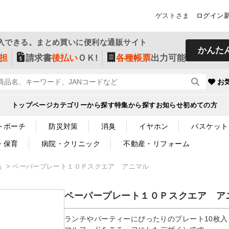
ゲストさま
ログイン
入できる。まとめ買いに便利な通販サイト
かんた
担
請求書
後払い
ＯＫ!
各種帳票
出力可能
お
トップページ
カテゴリーから探す
特集から探す
お知らせ
初めての方
トポーチ
防災対策
消臭
イヤホン
バスケット
・保育
病院・クリニック
不動産・リフォーム
品
ペーパープレート１０Ｐスクエア アニマル
ペーパープレート１０Ｐスクエア ア
ランチやパーティーにぴったりのプレート10枚