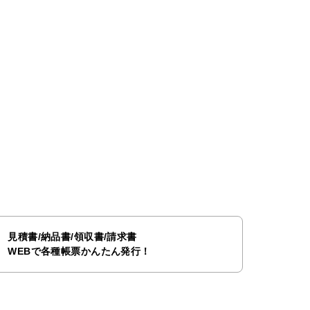
見積書/納品書/領収書/請求書
WEBで各種帳票かんたん発行！