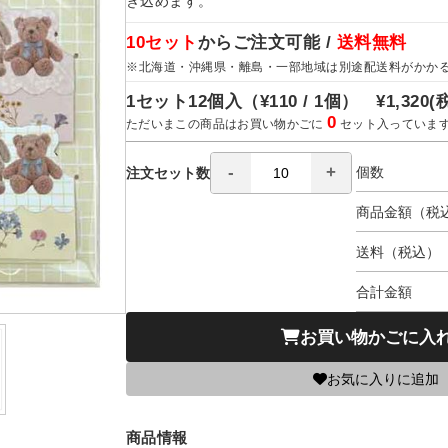
き込めます。
10セット
からご注文可能 /
送料無料
※北海道・沖縄県・離島・一部地域は別途配送料がかか
1セット12個入（
¥110 / 1個）
¥1,320
(
0
ただいまこの商品はお買い物かごに
セット入っていま
個数
注文セット数
商品金額（税
送料（税込）
合計金額
お買い物かごに入
お気に入りに追加
商品情報