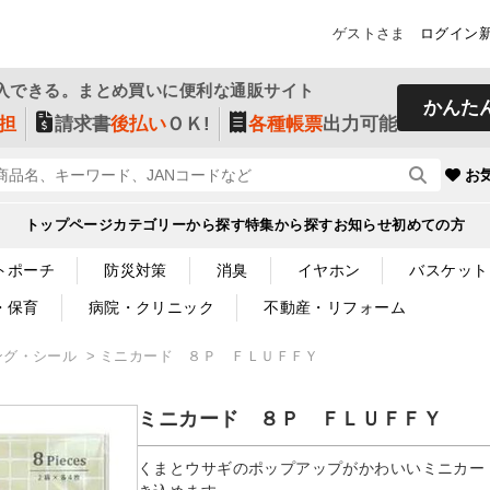
ゲストさま
ログイン
入できる。まとめ買いに便利な通販サイト
かんた
担
請求書
後払い
ＯＫ!
各種帳票
出力可能
お
トップページ
カテゴリーから探す
特集から探す
お知らせ
初めての方
トポーチ
防災対策
消臭
イヤホン
バスケット
・保育
病院・クリニック
不動産・リフォーム
ング・シール
ミニカード ８Ｐ ＦＬＵＦＦＹ
ミニカード ８Ｐ ＦＬＵＦＦＹ
くまとウサギのポップアップがかわいいミニカー