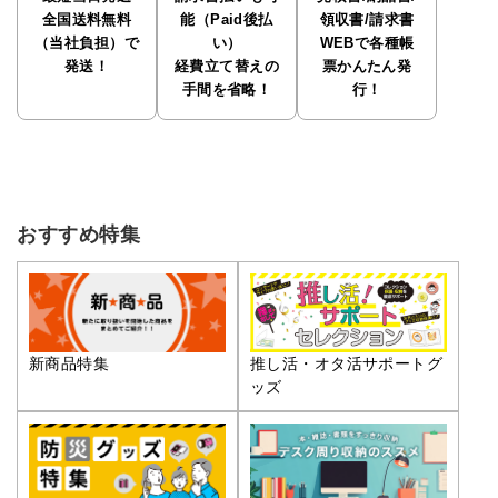
全国送料無料
能（Paid後払
領収書/請求書
（当社負担）で
い）
WEBで各種帳
発送！
経費立て替えの
票かんたん発
手間を省略！
行！
おすすめ特集
推し活・オタ活サポートグ
新商品特集
ッズ