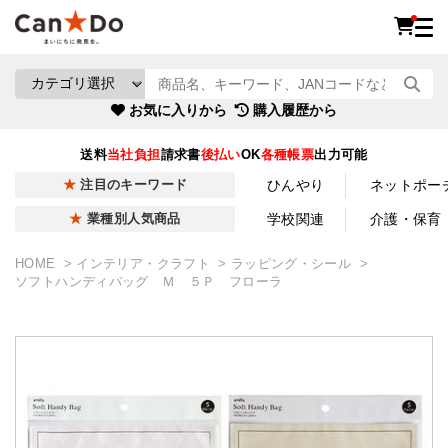
お気に入りから
購入履歴から
送料
当社負担
請求書
後払い
OK
各種帳票
出力可能
ひんやり
ネットポー
注目のキーワード
学校関連
介護・保育
業種別人気商品
HOME
インテリア・クラフト
ラッピング・シール
ソフトハンディバッグ Ｍ ５Ｐ フローラ