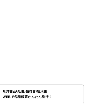
見積書/納品書/領収書/請求書
WEBで各種帳票かんたん発行！