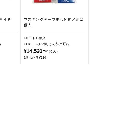
グＭ４Ｐ
マスキングテープ推し色青／赤２
個入
1セット12個入
能
11セット(132個)
から注文可能
¥14,520〜
(税込)
1個あたり¥110