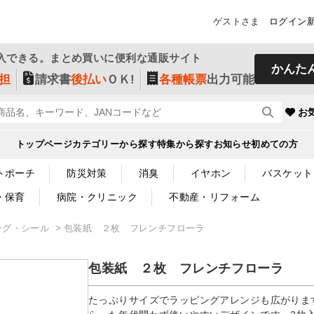
ゲストさま
ログイン
入できる。まとめ買いに便利な通販サイト
かんた
担
請求書
後払い
ＯＫ!
各種帳票
出力可能
お
トップページ
カテゴリーから探す
特集から探す
お知らせ
初めての方
トポーチ
防災対策
消臭
イヤホン
バスケット
・保育
病院・クリニック
不動産・リフォーム
ング・シール
包装紙 ２枚 フレンチフローラ
包装紙 ２枚 フレンチフローラ
たっぷりサイズでラッピングアレンジも広がりま