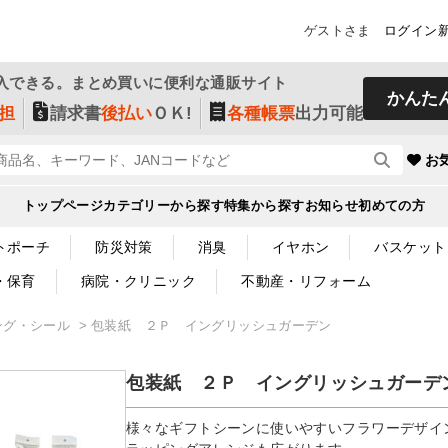
ゲストさま
ログイン
入できる。まとめ買いに便利な通販サイト
かんた
担
請求書
後払い
ＯＫ!
各種帳票
出力可能
お
トップページ
カテゴリーから探す
特集から探す
お知らせ
初めての方
トポーチ
防災対策
消臭
イヤホン
バスケット
・保育
病院・クリニック
不動産・リフォーム
ング・シール
包装紙 ２Ｐ イングリッシュガーデン
包装紙 ２Ｐ イングリッシュガーデ
様々なギフトシーンに使いやすいフラワーデザイ