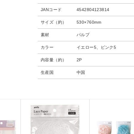
JANコード
4542804123814
サイズ（約）
530×760mm
素材
パルプ
カラー
イエロー5、ピンク5
内容量（約）
2P
生産国
中国