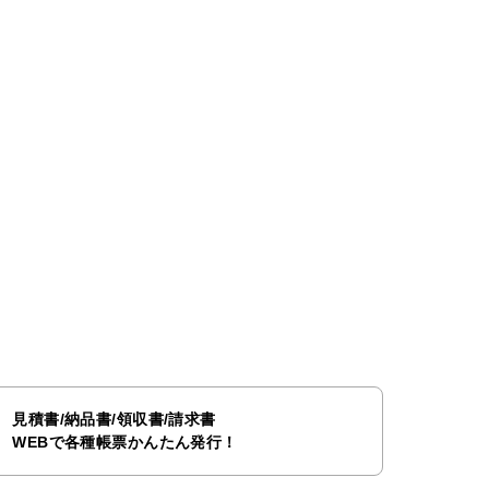
見積書/納品書/領収書/請求書
WEBで各種帳票かんたん発行！