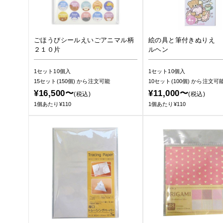
ごほうびシールえいごアニマル柄
絵の具と筆付きぬりえ 
２１０片
ルヘン
1セット10個入
1セット10個入
15セット(150個)
から注文可能
10セット(100個)
から注文可
¥16,500〜
¥11,000〜
(税込)
(税込)
1個あたり¥110
1個あたり¥110