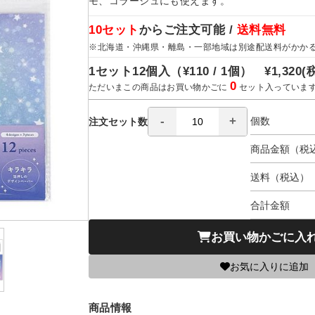
モ、コラージュにも使えます。
10セット
からご注文可能 /
送料無料
※北海道・沖縄県・離島・一部地域は別途配送料がかか
1セット12個入（
¥110 / 1個）
¥1,320
(
0
ただいまこの商品はお買い物かごに
セット入っていま
個数
注文セット数
商品金額（税
送料（税込）
合計金額
お買い物かごに入
お気に入りに追加
商品情報