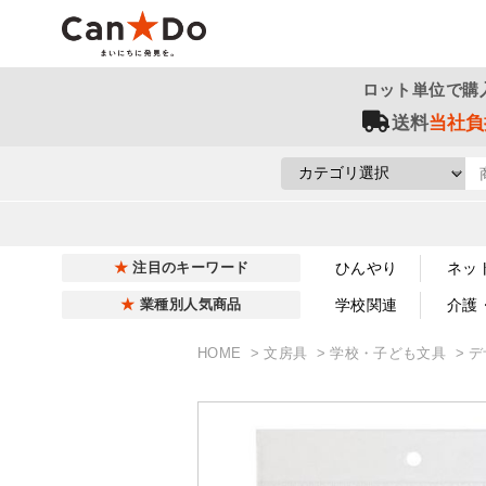
ロット単位で購
送料
当社負
ひんやり
ネッ
注目のキーワード
学校関連
介護
業種別人気商品
HOME
文房具
学校・子ども文具
デ