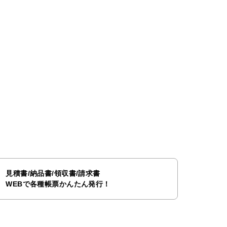
見積書/納品書/領収書/請求書
WEBで各種帳票かんたん発行！