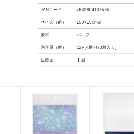
JANコード
4542804133585
サイズ（約）
150×150mm
素材
パルプ
内容量（約）
12P(4柄×各3枚入り)
生産国
中国