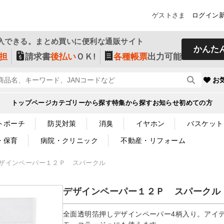
ゲストさま
ログイン
入できる。まとめ買いに便利な通販サイト
かんた
担
請求書
後払い
ＯＫ!
各種帳票
出力可能
お
トップページ
カテゴリーから探す
特集から探す
お知らせ
初めての方
トポーチ
防災対策
消臭
イヤホン
バスケット
・保育
病院・クリニック
不動産・リフォーム
ザインペーパー１２Ｐ スパークル
デザインペーパー１２Ｐ スパークル
全面透明箔押しデザインペーパー4柄入り。アイ