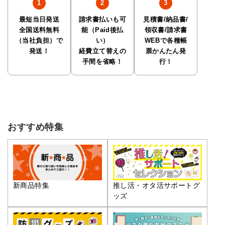
最短当日発送
請求書払いも可
見積書/納品書/
全国送料無料
能（Paid後払
領収書/請求書
（当社負担）で
い）
WEBで各種帳
発送！
経費立て替えの
票かんたん発
手間を省略！
行！
おすすめ特集
推し活・オタ活サポートグ
新商品特集
ッズ