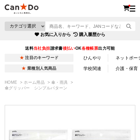
お気に入りから
購入履歴から
送料
当社負担
請求書
後払い
OK
各種帳票
出力可能
ひんやり
ネットポー
注目のキーワード
学校関連
介護・保育
業種別人気商品
HOME
ホーム用品
傘・雨具
傘グリッパー シンプルパターン