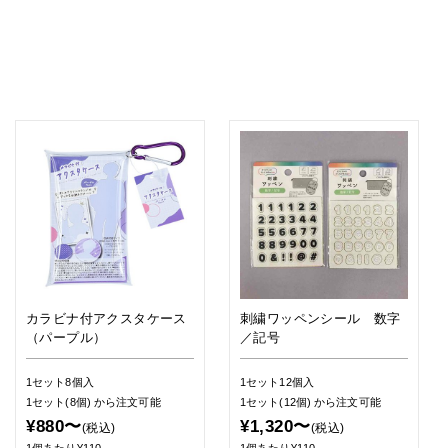
カラビナ付アクスタケース
刺繍ワッペンシール 数字
（パープル）
／記号
1セット8個入
1セット12個入
1セット(8個)
から注文可能
1セット(12個)
から注文可能
¥880〜
¥1,320〜
(税込)
(税込)
1個あたり¥110
1個あたり¥110