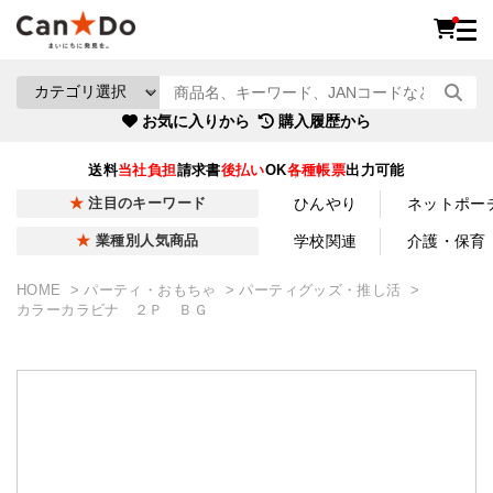
お気に入りから
購入履歴から
送料
当社負担
請求書
後払い
OK
各種帳票
出力可能
ひんやり
ネットポー
注目のキーワード
学校関連
介護・保育
業種別人気商品
HOME
パーティ・おもちゃ
パーティグッズ・推し活
カラーカラビナ ２Ｐ ＢＧ