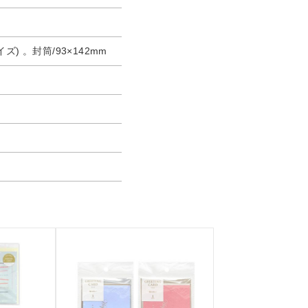
ズ) 。封筒/93×142mm