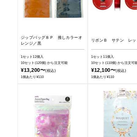
ジップバッグ８Ｐ 推しカラーオ
リボンＢ サテン レッ
レンジ／黒
1セット12個入
1セット11個入
10セット(120個)
から注文可能
10セット(110個)
から注文可
¥13,200〜
¥12,100〜
(税込)
(税込)
1個あたり¥110
1個あたり¥110