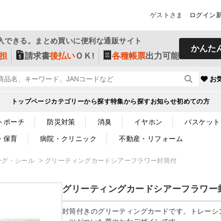
ゲストさま
ログイン
入できる。まとめ買いに便利な通販サイト
かんた
担
請求書
後払い
ＯＫ!
各種帳票
出力可能
お
トップページ
カテゴリーから探す
特集から探す
お知らせ
初めての方
トポーチ
防災対策
消臭
イヤホン
バスケット
・保育
病院・クリニック
不動産・リフォーム
ング・シール
グリーティングカードシアーフラワー封筒付
グリーティングカードシアーフラワー
封筒付きのグリーティングカードです。トレーシ