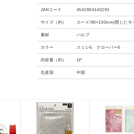
JANコード
4542804140293
サイズ（約）
カード/90×130mm(閉じたサイ
素材
パルプ
カラー
スミレ6、クローバー6
内容量（約）
1P
生産国
中国