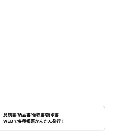
見積書/納品書/領収書/請求書
WEBで各種帳票かんたん発行！