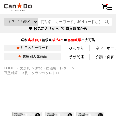
お気に入りから
購入履歴から
送料
当社負担
請求書
後払い
OK
各種帳票
出力可能
ひんやり
ネットポー
注目のキーワード
学校関連
介護・保育
業種別人気商品
HOME
文房具
封筒・祝儀袋・レター
万型封筒 ３枚 クラシックレトロ