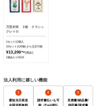
万型封筒 ３枚 クラシッ
クレトロ
1セット12個入
10セット(120個)
から注文可能
¥13,200〜
(税込)
1個あたり¥110
法人利用に嬉しい機能
最短当日発送
請求書払いも可
見積書/納品書/
全国送料無料
能（Paid後払
領収書/請求書