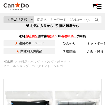
お気に入りから
購入履歴から
送料
当社負担
請求書
後払い
OK
各種帳票
出力可能
ひんやり
ネットポー
注目のキーワード
学校関連
介護・保育
業種別人気商品
HOME
衣料品・バッグ
バッグ・ポーチ
ビニールショルダーバッグモノトーンロゴ