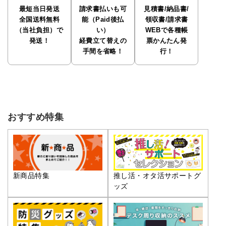
最短当日発送
請求書払いも可
見積書/納品書/
全国送料無料
能（Paid後払
領収書/請求書
（当社負担）で
い）
WEBで各種帳
発送！
経費立て替えの
票かんたん発
手間を省略！
行！
おすすめ特集
推し活・オタ活サポートグ
新商品特集
ッズ