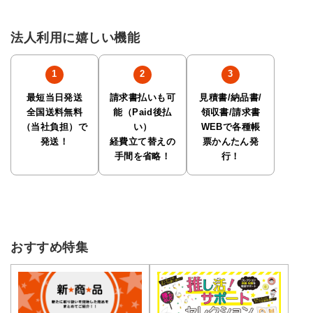
法人利用に嬉しい機能
最短当日発送
請求書払いも可
見積書/納品書/
全国送料無料
能（Paid後払
領収書/請求書
（当社負担）で
い）
WEBで各種帳
発送！
経費立て替えの
票かんたん発
手間を省略！
行！
おすすめ特集