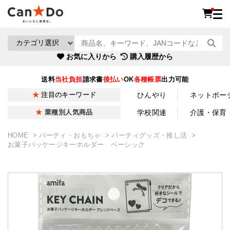
お気に入りから
購入履歴から
送料
当社負担
請求書
後払い
OK
各種帳票
出力可能
ひんやり
ネットポー
注目のキーワード
学校関連
介護・保育
業種別人気商品
HOME
パーティ・おもちゃ
パーティグッズ・推し活
お菓子パッケージキーホルダー ベーシック