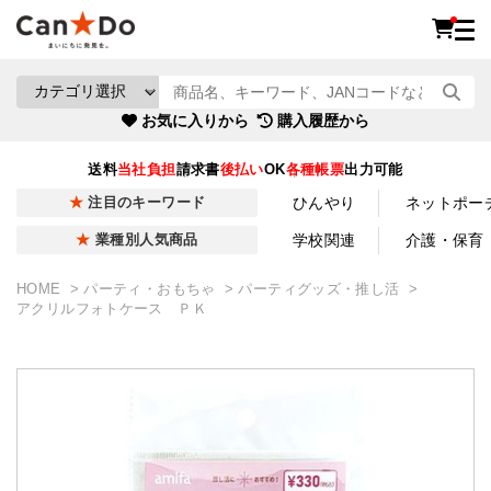
お気に入りから
購入履歴から
送料
当社負担
請求書
後払い
OK
各種帳票
出力可能
ひんやり
ネットポー
注目のキーワード
学校関連
介護・保育
業種別人気商品
HOME
パーティ・おもちゃ
パーティグッズ・推し活
アクリルフォトケース ＰＫ