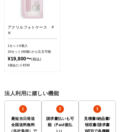
アクリルフォトケース Ｐ
Ｋ
1セット6個入
10セット(60個)
から注文可能
¥19,800〜
(税込)
1個あたり¥330
法人利用に嬉しい機能
最短当日発送
請求書払いも可
見積書/納品書/
全国送料無料
能（Paid後払
領収書/請求書
（当社負担）で
い）
WEBで各種帳