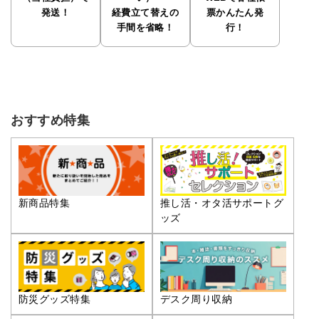
発送！
経費立て替えの
票かんたん発
手間を省略！
行！
おすすめ特集
推し活・オタ活サポートグ
新商品特集
ッズ
防災グッズ特集
デスク周り収納