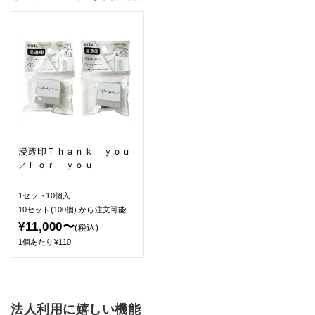
浸透印Ｔｈａｎｋ ｙｏｕ
／Ｆｏｒ ｙｏｕ
1セット10個入
10セット(100個)
から注文可能
¥11,000〜
(税込)
1個あたり¥110
法人利用に嬉しい機能