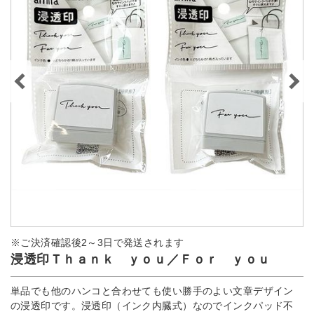
※ご決済確認後2～3日で発送されます
浸透印Ｔｈａｎｋ ｙｏｕ／Ｆｏｒ ｙｏｕ
単品でも他のハンコと合わせても使い勝手のよい文章デザイン
の浸透印です。浸透印（インク内臓式）なのでインクパッド不