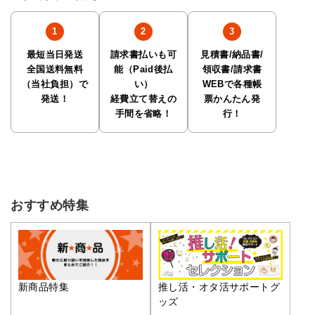
最短当日発送
請求書払いも可
見積書/納品書/
全国送料無料
能（Paid後払
領収書/請求書
（当社負担）で
い）
WEBで各種帳
発送！
経費立て替えの
票かんたん発
手間を省略！
行！
おすすめ特集
推し活・オタ活サポートグ
新商品特集
ッズ