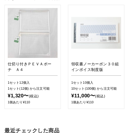
仕切り付きＰＥＶＡポー
領収書ノーカーボン３０組
チ Ａ４
インボイス制度版
1セット12個入
1セット10個入
1セット(12個)
から注文可能
10セット(100個)
から注文可能
¥1,320〜
¥11,000〜
(税込)
(税込)
1個あたり¥110
1個あたり¥110
最近チェックした商品