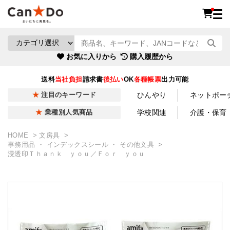
お気に入りから
購入履歴から
送料
当社負担
請求書
後払い
OK
各種帳票
出力可能
ひんやり
ネットポー
注目のキーワード
学校関連
介護・保育
業種別人気商品
HOME
文房具
事務用品 ・ インデックスシール ・ その他文具
浸透印Ｔｈａｎｋ ｙｏｕ／Ｆｏｒ ｙｏｕ