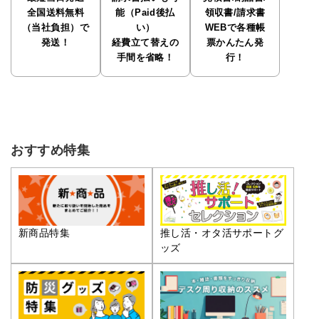
全国送料無料
能（Paid後払
領収書/請求書
（当社負担）で
い）
WEBで各種帳
発送！
経費立て替えの
票かんたん発
手間を省略！
行！
おすすめ特集
推し活・オタ活サポートグ
新商品特集
ッズ