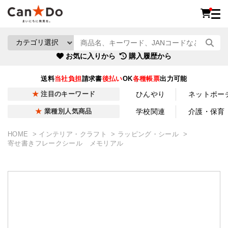
お気に入りから
購入履歴から
送料
当社負担
請求書
後払い
OK
各種帳票
出力可能
ひんやり
ネットポー
注目のキーワード
学校関連
介護・保育
業種別人気商品
HOME
インテリア・クラフト
ラッピング・シール
寄せ書きフレークシール メモリアル