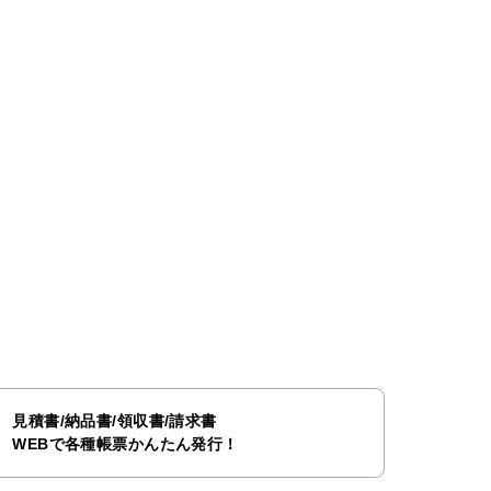
見積書/納品書/領収書/請求書
WEBで各種帳票かんたん発行！