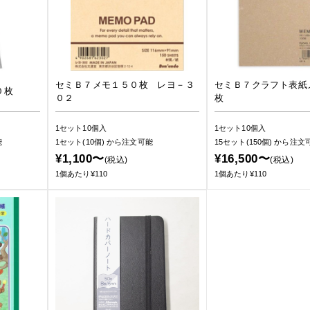
セミＢ７メモ１５０枚 レヨ－３
セミＢ７クラフト表紙
０枚
０２
枚
1セット10個入
1セット10個入
能
1セット(10個)
から注文可能
15セット(150個)
から注文
¥1,100〜
¥16,500〜
(税込)
(税込)
1個あたり¥110
1個あたり¥110