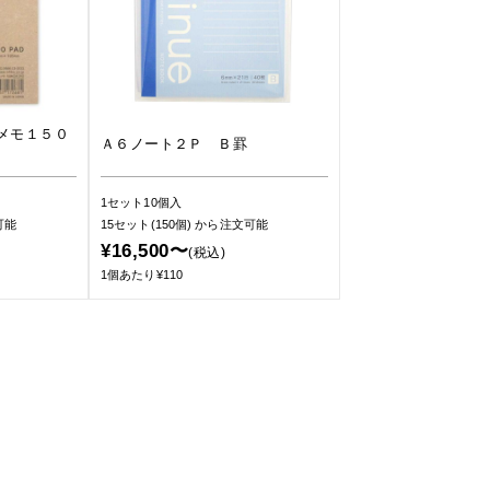
メモ１５０
Ａ６ノート２Ｐ Ｂ罫
1セット10個入
可能
15セット(150個)
から注文可能
¥16,500〜
(税込)
1個あたり¥110