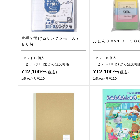
片手で開けるリングメモ Ａ７
ふせん３０×１０ ５０
８０枚
1セット10個入
1セット10個入
11セット(110個)
から注文可能
11セット(110個)
から注文可
¥12,100〜
¥12,100〜
(税込)
(税込)
1個あたり¥110
1個あたり¥110