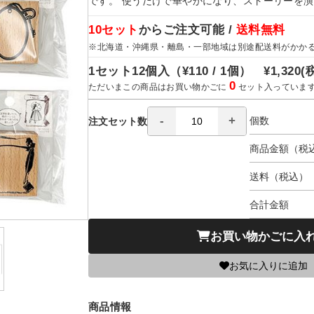
です。 使うだけで華やかになり、ストーリーを
10セット
からご注文可能 /
送料無料
※北海道・沖縄県・離島・一部地域は別途配送料がかか
1セット12個入（
¥110 / 1個）
¥1,320
(
0
ただいまこの商品はお買い物かごに
セット入っていま
個数
注文セット数
商品金額（税
送料（税込）
合計金額
お買い物かごに入
お気に入りに追加
商品情報