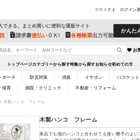
ゲストさま
ログイン
入できる。まとめ買いに便利な通販サイト
かんた
担
請求書
後払い
ＯＫ!
各種帳票
出力可能
お
トップページ
カテゴリーから探す
特集から探す
お知らせ
初めての方
トポーチ
防災対策
消臭
イヤホン
バスケット
・保育
病院・クリニック
不動産・リフォーム
木製ハンコ フレーム
木製ハンコ フレーム
単品でも他のハンコと合わせても使い勝手のよい