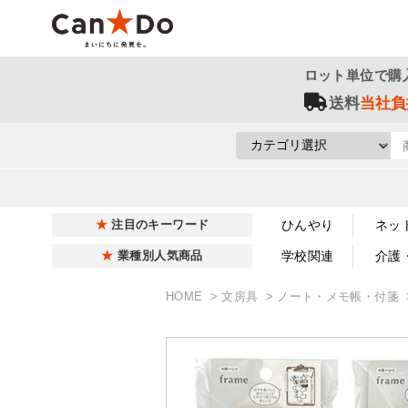
ロット単位で購
送料
当社負
ひんやり
ネッ
注目のキーワード
学校関連
介護
業種別人気商品
HOME
文房具
ノート・メモ帳・付箋