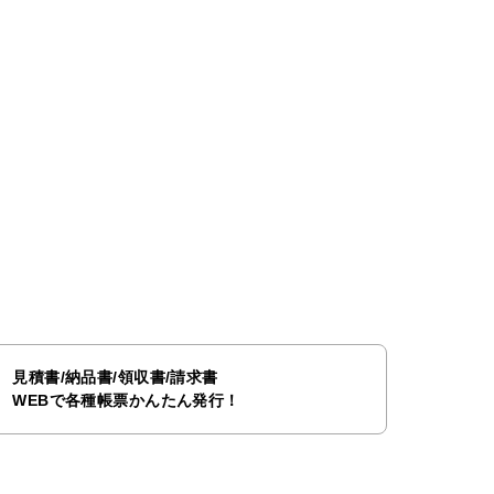
見積書/納品書/領収書/請求書
WEBで各種帳票かんたん発行！