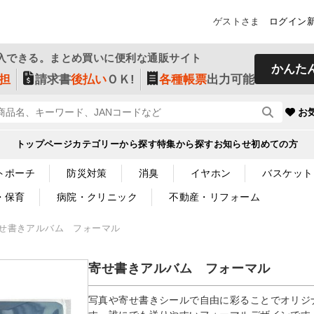
ゲストさま
ログイン
入できる。まとめ買いに便利な通販サイト
かんた
担
請求書
後払い
ＯＫ!
各種帳票
出力可能
お
トップページ
カテゴリーから探す
特集から探す
お知らせ
初めての方
トポーチ
防災対策
消臭
イヤホン
バスケット
・保育
病院・クリニック
不動産・リフォーム
せ書きアルバム フォーマル
寄せ書きアルバム フォーマル
写真や寄せ書きシールで自由に彩ることでオリジ