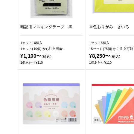
暗記用マスキングテープ 黒
単色おりがみ きいろ 
1セット10個入
1セット5個入
1セット(10個)
から注文可能
15セット(75個)
から注文可能
¥1,100〜
¥8,250〜
(税込)
(税込)
1個あたり¥110
1個あたり¥110