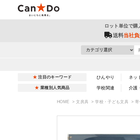
ロット単位で購
送料
当社負
ひんやり
ネッ
注目のキーワード
学校関連
介護
業種別人気商品
HOME
文房具
学校・子ども文具
寄