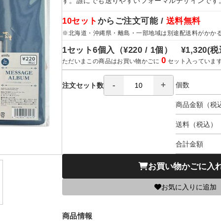
す。誰にでも送りやすいフォーマルデザインです
10セット
からご注文可能 /
送料無料
※北海道・沖縄県・離島・一部地域は別途配送料がかか
1セット6個入（
¥220 / 1個）
¥1,320
(税
0
ただいまこの商品はお買い物かごに
セット入っていま
個数
注文セット数
商品金額（税
送料（税込）
合計金額
お買い物かごに入
お気に入りに追加
商品情報