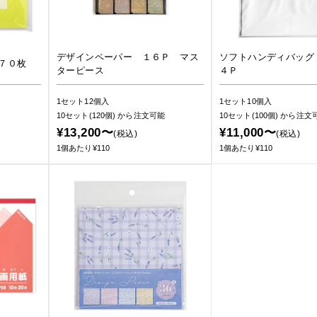
デザインペーパー １６Ｐ マス
ソフトハンディバッ
７０枚
ターピース
４Ｐ
1セット12個入
1セット10個入
10セット(120個)
から注文可能
10セット(100個)
から注文
¥13,200〜
¥11,000〜
(税込)
(税込)
1個あたり¥110
1個あたり¥110