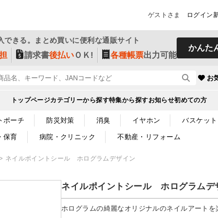
ゲストさま
ログイン
入できる。まとめ買いに便利な通販サイト
かんた
担
請求書
後払い
ＯＫ!
各種帳票
出力可能
お
トップページ
カテゴリーから探す
特集から探す
お知らせ
初めての方
トポーチ
防災対策
消臭
イヤホン
バスケット
・保育
病院・クリニック
不動産・リフォーム
ネイルポイントシール ホログラムデザイン
ネイルポイントシール ホログラムデ
ホログラムの綺麗なオリジナルのネイルアートを