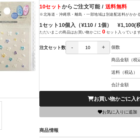
10セット
からご注文可能 /
送料無料
※北海道・沖縄県・離島・一部地域は別途配送料がかか
1セット10個入（
¥110 / 1個）
¥1,100
(
0
ただいまこの商品はお買い物かごに
セット入っていま
個数
注文セット数
商品金額（税
送料（税込）
合計金額
お買い物かごに入
お気に入りに追加
商品情報