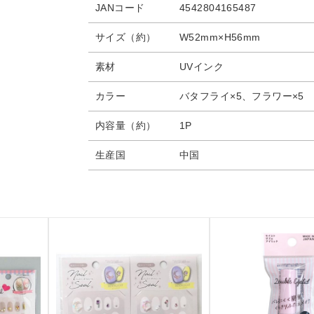
JANコード
4542804165487
サイズ（約）
W52mm×H56mm
素材
UVインク
カラー
バタフライ×5、フラワー×5
内容量（約）
1P
生産国
中国