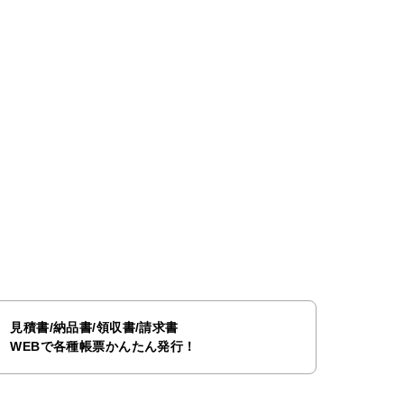
見積書/納品書/領収書/請求書
WEBで各種帳票かんたん発行！