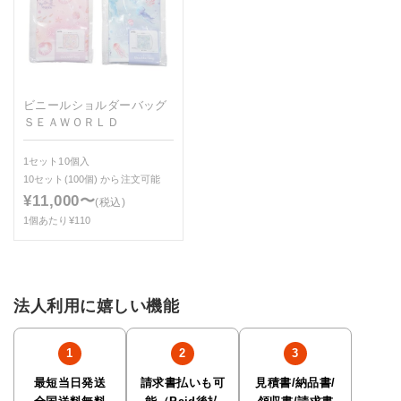
ビニールショルダーバッグ
ＳＥＡＷＯＲＬＤ
1セット10個入
10セット(100個)
から注文可能
¥11,000〜
(税込)
1個あたり¥110
法人利用に嬉しい機能
最短当日発送
請求書払いも可
見積書/納品書/