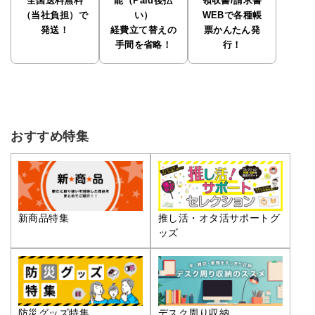
全国送料無料
能（Paid後払
領収書/請求書
（当社負担）で
い）
WEBで各種帳
発送！
経費立て替えの
票かんたん発
手間を省略！
行！
おすすめ特集
推し活・オタ活サポートグ
新商品特集
ッズ
防災グッズ特集
デスク周り収納