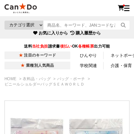
お気に入りから
購入履歴から
送料
当社負担
請求書
後払い
OK
各種帳票
出力可能
ひんやり
ネットポー
注目のキーワード
学校関連
介護・保育
業種別人気商品
HOME
衣料品・バッグ
バッグ・ポーチ
ビニールショルダーバッグＳＥＡＷＯＲＬＤ