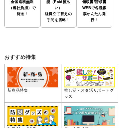
全国送料無料
能（Paid後払
領収書/請求書
（当社負担）で
い）
WEBで各種帳
発送！
経費立て替えの
票かんたん発
手間を省略！
行！
おすすめ特集
推し活・オタ活サポートグ
新商品特集
ッズ