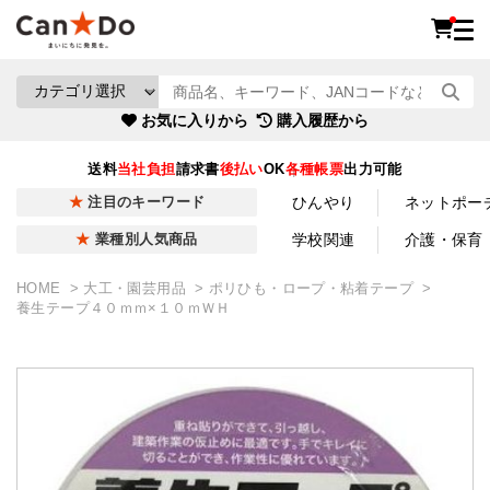
お気に入りから
購入履歴から
送料
当社負担
請求書
後払い
OK
各種帳票
出力可能
ひんやり
ネットポー
注目のキーワード
学校関連
介護・保育
業種別人気商品
HOME
大工・園芸用品
ポリひも・ロープ・粘着テープ
養生テープ４０ｍｍ×１０ｍＷＨ