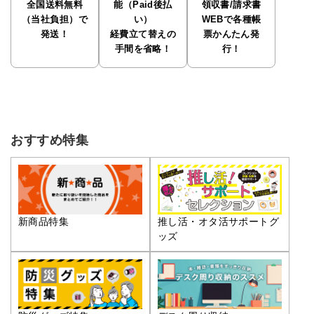
全国送料無料
能（Paid後払
領収書/請求書
（当社負担）で
い）
WEBで各種帳
発送！
経費立て替えの
票かんたん発
手間を省略！
行！
おすすめ特集
推し活・オタ活サポートグ
新商品特集
ッズ