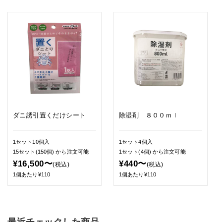
ダニ誘引置くだけシート
除湿剤 ８００ｍｌ
1セット10個入
1セット4個入
15セット(150個)
から注文可能
1セット(4個)
から注文可能
¥16,500〜
¥440〜
(税込)
(税込)
1個あたり¥110
1個あたり¥110