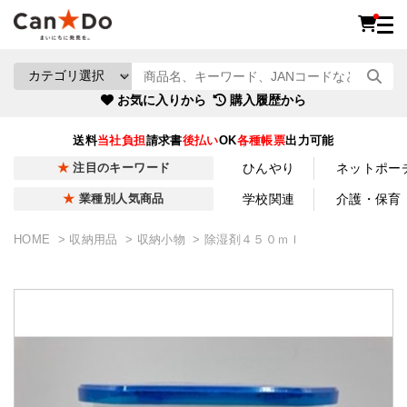
お気に入りから
購入履歴から
送料
当社負担
請求書
後払い
OK
各種帳票
出力可能
ひんやり
ネットポー
注目のキーワード
学校関連
介護・保育
業種別人気商品
HOME
収納用品
収納小物
除湿剤４５０ｍｌ