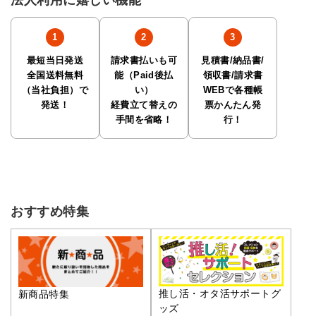
法人利用に嬉しい機能
最短当日発送
請求書払いも可
見積書/納品書/
全国送料無料
能（Paid後払
領収書/請求書
（当社負担）で
い）
WEBで各種帳
発送！
経費立て替えの
票かんたん発
手間を省略！
行！
おすすめ特集
推し活・オタ活サポートグ
新商品特集
ッズ