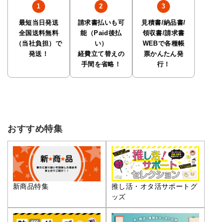
最短当日発送
請求書払いも可
見積書/納品書/
全国送料無料
能（Paid後払
領収書/請求書
（当社負担）で
い）
WEBで各種帳
発送！
経費立て替えの
票かんたん発
手間を省略！
行！
おすすめ特集
推し活・オタ活サポートグ
新商品特集
ッズ