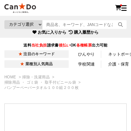
お気に入りから
購入履歴から
送料
当社負担
請求書
後払い
OK
各種帳票
出力可能
ひんやり
ネットポー
注目のキーワード
学校関連
介護・保育
業種別人気商品
HOME
掃除・洗濯用品
掃除用品 ・ ゴミ袋 ・ 取手付ビニール袋
バンブーペーパータオル１００組２００枚