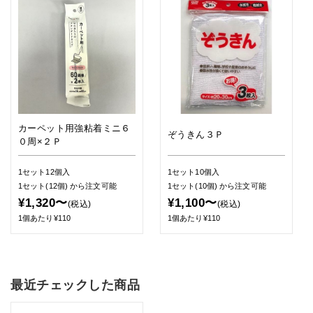
カーペット用強粘着ミニ６
ぞうきん３Ｐ
０周×２Ｐ
1セット12個入
1セット10個入
1セット(12個)
から注文可能
1セット(10個)
から注文可能
¥1,320〜
¥1,100〜
(税込)
(税込)
1個あたり¥110
1個あたり¥110
最近チェックした商品