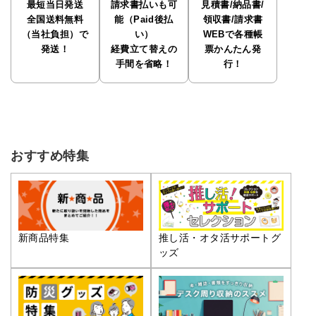
最短当日発送
請求書払いも可
見積書/納品書/
全国送料無料
能（Paid後払
領収書/請求書
（当社負担）で
い）
WEBで各種帳
発送！
経費立て替えの
票かんたん発
手間を省略！
行！
おすすめ特集
推し活・オタ活サポートグ
新商品特集
ッズ