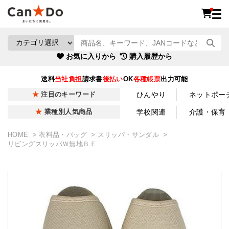
お気に入りから
購入履歴から
送料
当社負担
請求書
後払い
OK
各種帳票
出力可能
ひんやり
ネットポー
注目のキーワード
学校関連
介護・保育
業種別人気商品
HOME
衣料品・バッグ
スリッパ・サンダル
リビングスリッパＷ無地ＢＥ