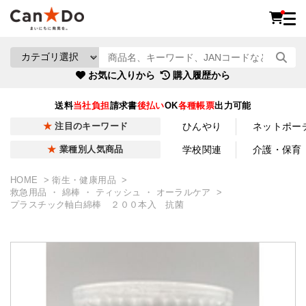
お気に入りから
購入履歴から
送料
当社負担
請求書
後払い
OK
各種帳票
出力可能
ひんやり
ネットポー
注目のキーワード
学校関連
介護・保育
業種別人気商品
HOME
衛生・健康用品
救急用品 ・ 綿棒 ・ ティッシュ ・ オーラルケア
プラスチック軸白綿棒 ２００本入 抗菌