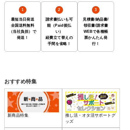
最短当日発送
請求書払いも可
見積書/納品書/
全国送料無料
能（Paid後払
領収書/請求書
（当社負担）で
い）
WEBで各種帳
発送！
経費立て替えの
票かんたん発
手間を省略！
行！
おすすめ特集
推し活・オタ活サポートグ
新商品特集
ッズ