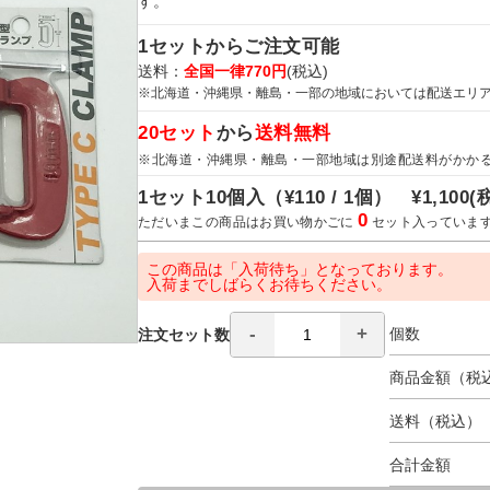
す。
1セットからご注文可能
送料：
全国一律770円
(税込)
※北海道・沖縄県・離島・一部の地域においては配送エリ
20セット
から
送料無料
※北海道・沖縄県・離島・一部地域は別途配送料がかか
1セット10個入（
¥110 / 1個）
¥1,100
(
0
ただいまこの商品はお買い物かごに
セット入っていま
この商品は「入荷待ち」となっております。
入荷までしばらくお待ちください。
個数
注文セット数
商品金額（税
送料（税込）
合計金額