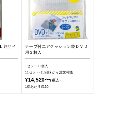
Ｌ判サイ
テープ付エアクッション袋ＤＶＤ
用３枚入
1セット12個入
11セット(132個)
から注文可能
¥14,520〜
(税込)
1個あたり¥110