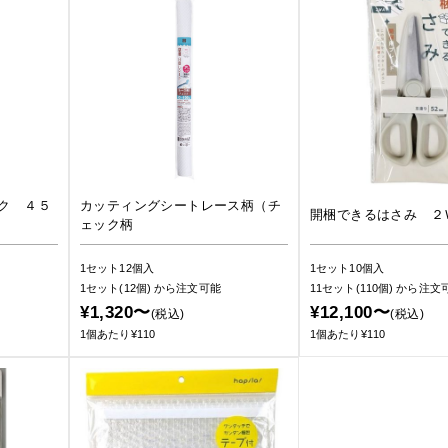
ク ４５
カッティングシートレース柄（チ
開梱できるはさみ ２
ェック柄
1セット12個入
1セット10個入
1セット(12個)
から注文可能
11セット(110個)
から注文
¥1,320〜
¥12,100〜
(税込)
(税込)
1個あたり¥110
1個あたり¥110