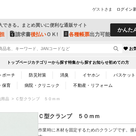
ゲストさま
ログイン
入できる。まとめ買いに便利な通販サイト
かんた
担
請求書
後払い
ＯＫ!
各種帳票
出力可能
お
トップページ
カテゴリーから探す
特集から探す
お知らせ
初めての方
トポーチ
防災対策
消臭
イヤホン
バスケット
・保育
病院・クリニック
不動産・リフォーム
包用品
Ｃ型クランプ ５０ｍｍ
Ｃ型クランプ ５０ｍｍ
作業時に木材を固定するためのクランプです。接