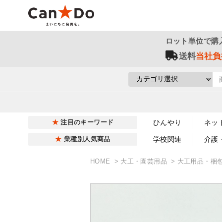
ロット単位で購
送料
当社負
ひんやり
ネッ
注目のキーワード
学校関連
介護
業種別人気商品
HOME
大工・園芸用品
大工用品・梱