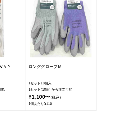
ＷＡＹ
ロンググローブＭ
1セット10個入
可能
1セット(10個)
から注文可能
¥1,100〜
(税込)
1個あたり¥110