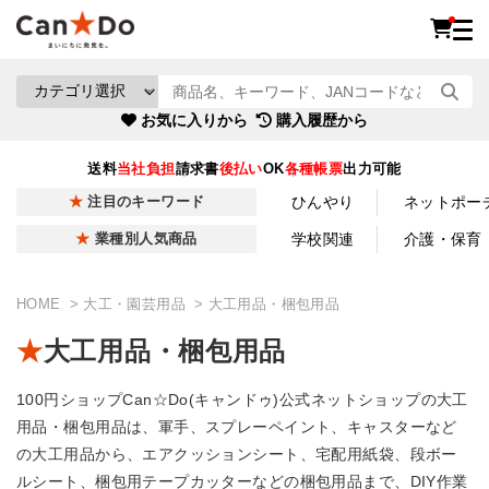
お気に入りから
購入履歴から
送料
当社負担
請求書
後払い
OK
各種帳票
出力可能
ひんやり
ネットポー
注目のキーワード
学校関連
介護・保育
業種別人気商品
HOME
大工・園芸用品
大工用品・梱包用品
大工用品・梱包用品
100円ショップCan☆Do(キャンドゥ)公式ネットショップの大工
用品・梱包用品は、軍手、スプレーペイント、キャスターなど
の大工用品から、エアクッションシート、宅配用紙袋、段ボー
ルシート、梱包用テープカッターなどの梱包用品まで、DIY作業