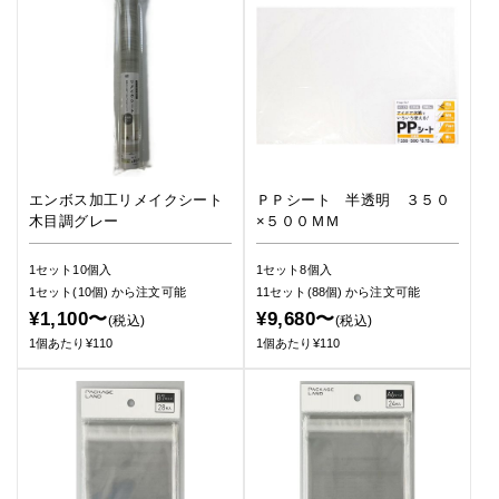
エンボス加工リメイクシート
ＰＰシート 半透明 ３５０
木目調グレー
×５００ＭＭ
1セット10個入
1セット8個入
1セット(10個)
から注文可能
11セット(88個)
から注文可能
¥1,100〜
¥9,680〜
(税込)
(税込)
1個あたり¥110
1個あたり¥110