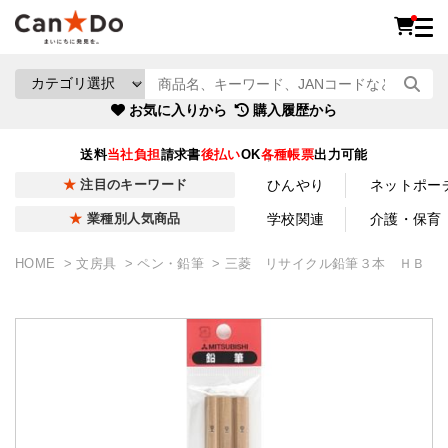
お気に入りから
購入履歴から
送料
当社負担
請求書
後払い
OK
各種帳票
出力可能
ひんやり
ネットポー
注目のキーワード
学校関連
介護・保育
業種別人気商品
HOME
文房具
ペン・鉛筆
三菱 リサイクル鉛筆３本 ＨＢ