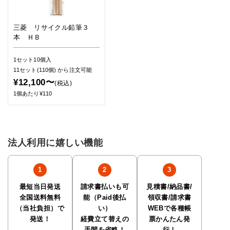
三菱 リサイクル鉛筆３
本 ＨＢ
1セット10個入
11セット(110個)
から注文可能
¥12,100〜
(税込)
1個あたり¥110
法人利用に嬉しい機能
最短当日発送
請求書払いも可
見積書/納品書/
全国送料無料
能（Paid後払
領収書/請求書
（当社負担）で
い）
WEBで各種帳
発送！
経費立て替えの
票かんたん発