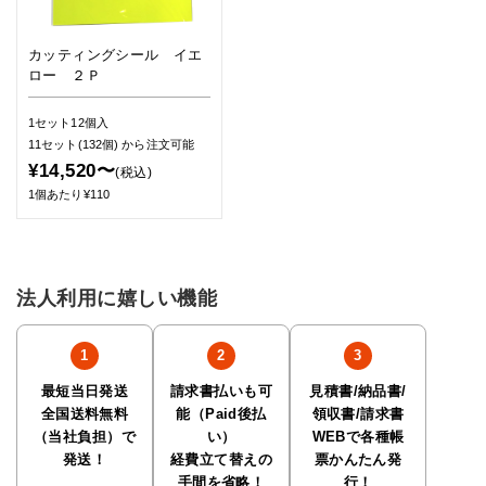
カッティングシール イエ
ロー ２Ｐ
1セット12個入
11セット(132個)
から注文可能
¥14,520〜
(税込)
1個あたり¥110
法人利用に嬉しい機能
最短当日発送
請求書払いも可
見積書/納品書/
全国送料無料
能（Paid後払
領収書/請求書
（当社負担）で
い）
WEBで各種帳
発送！
経費立て替えの
票かんたん発
手間を省略！
行！