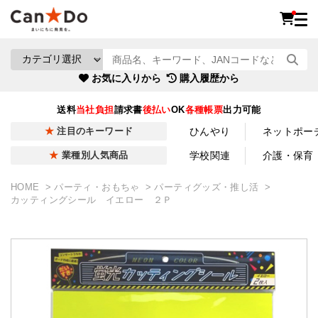
お気に入りから
購入履歴から
送料
当社負担
請求書
後払い
OK
各種帳票
出力可能
ひんやり
ネットポー
注目のキーワード
学校関連
介護・保育
業種別人気商品
HOME
パーティ・おもちゃ
パーティグッズ・推し活
カッティングシール イエロー ２Ｐ