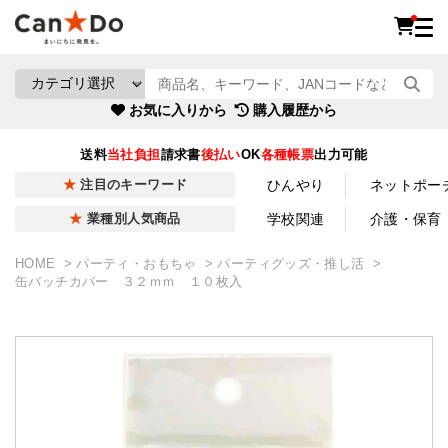
お気に入りから
購入履歴から
送料
当社負担
請求書
後払い
OK
各種帳票
出力可能
ひんやり
ネットポー
注目のキーワード
学校関連
介護・保育
業種別人気商品
HOME
パーティ・おもちゃ
パーティグッズ・推し活
缶バッチカバー ３２ｍｍ １０枚入