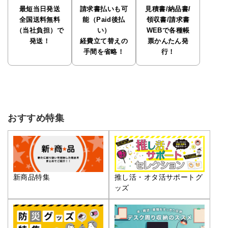
最短当日発送
請求書払いも可
見積書/納品書/
全国送料無料
能（Paid後払
領収書/請求書
（当社負担）で
い）
WEBで各種帳
発送！
経費立て替えの
票かんたん発
手間を省略！
行！
おすすめ特集
推し活・オタ活サポートグ
新商品特集
ッズ