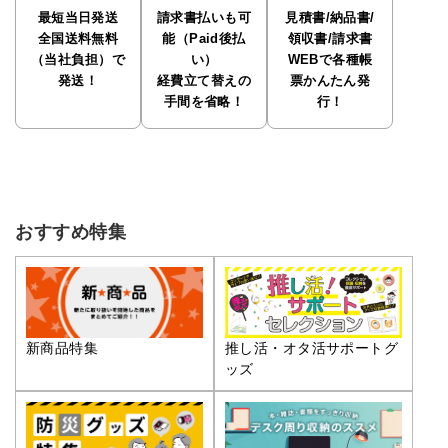
最短当日発送
請求書払いも可
見積書/納品書/
全国送料無料
能（Paid後払
領収書/請求書
（当社負担）で
い）
WEBで各種帳
発送！
経費立て替えの
票かんたん発
手間を省略！
行！
おすすめ特集
推し活・オタ活サポートグ
新商品特集
ッズ