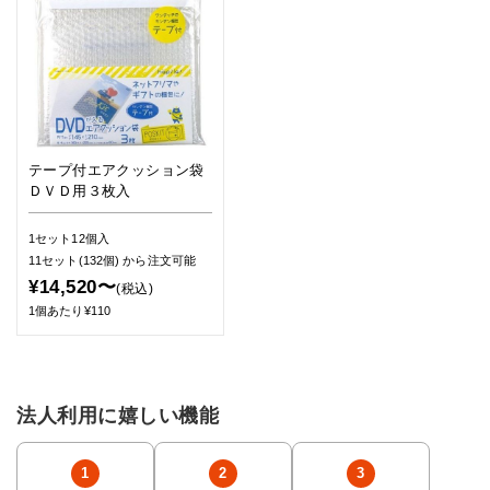
テープ付エアクッション袋
ＤＶＤ用３枚入
1セット12個入
11セット(132個)
から注文可能
¥14,520〜
(税込)
1個あたり¥110
法人利用に嬉しい機能