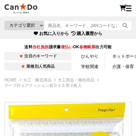
お気に入りから
購入履歴から
送料
当社負担
請求書
後払い
OK
各種帳票
出力可能
ひんやり
ネットポー
注目のキーワード
学校関連
介護・保育
業種別人気商品
HOME
大工・園芸用品
大工用品・梱包用品
テープ付エアクッション袋ＤＶＤ用３枚入