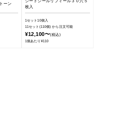
シートシールリフィール３０穴５
トーン
枚入
1セット10個入
11セット(110個)
から注文可能
¥12,100〜
(税込)
1個あたり¥110