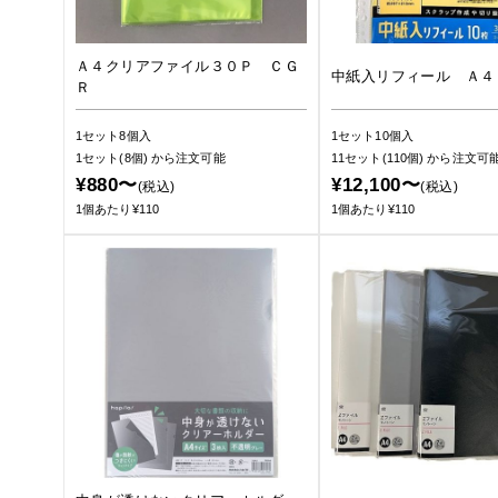
Ａ４クリアファイル３０Ｐ ＣＧ
中紙入リフィール Ａ４
Ｒ
1セット8個入
1セット10個入
1セット(8個)
から注文可能
11セット(110個)
から注文可
¥880〜
¥12,100〜
(税込)
(税込)
1個あたり¥110
1個あたり¥110