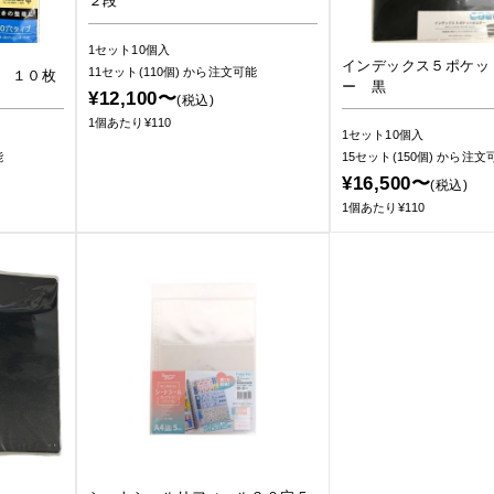
２段
1セット10個入
インデックス５ポケッ
11セット(110個)
から注文可能
 １０枚
ー 黒
¥12,100〜
(税込)
1個あたり¥110
1セット10個入
能
15セット(150個)
から注文
¥16,500〜
(税込)
1個あたり¥110