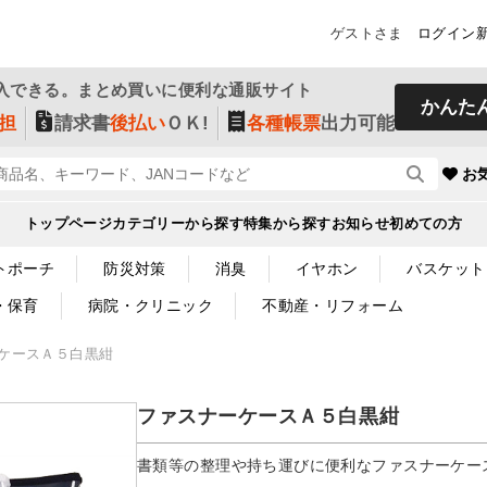
ゲストさま
ログイン
入できる。まとめ買いに便利な通販サイト
かんた
担
請求書
後払い
ＯＫ!
各種帳票
出力可能
お
トップページ
カテゴリーから探す
特集から探す
お知らせ
初めての方
トポーチ
防災対策
消臭
イヤホン
バスケット
・保育
病院・クリニック
不動産・リフォーム
ケースＡ５白黒紺
ファスナーケースＡ５白黒紺
書類等の整理や持ち運びに便利なファスナーケー