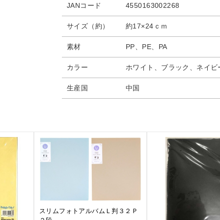
JANコード
4550163002268
サイズ（約）
約17×24ｃｍ
素材
PP、PE、PA
カラー
ホワイト、ブラック、ネイビ
生産国
中国
スリムフォトアルバムＬ判３２Ｐ