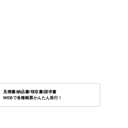
見積書/納品書/領収書/請求書
WEBで各種帳票かんたん発行！