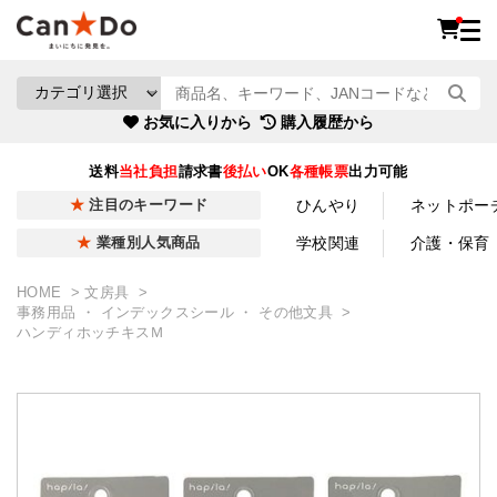
お気に入りから
購入履歴から
送料
当社負担
請求書
後払い
OK
各種帳票
出力可能
ひんやり
ネットポー
注目のキーワード
学校関連
介護・保育
業種別人気商品
HOME
文房具
事務用品 ・ インデックスシール ・ その他文具
ハンディホッチキスＭ