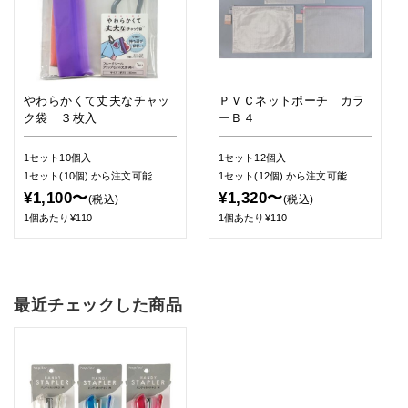
やわらかくて丈夫なチャッ
ＰＶＣネットポーチ カラ
ク袋 ３枚入
ーＢ４
1セット10個入
1セット12個入
1セット(10個)
から注文可能
1セット(12個)
から注文可能
¥1,100〜
¥1,320〜
(税込)
(税込)
1個あたり¥110
1個あたり¥110
最近チェックした商品