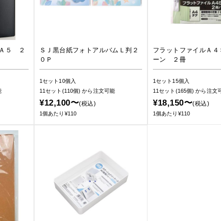
Ａ５ ２
ＳＪ黒台紙フォトアルバムＬ判２
フラットファイルＡ４
０Ｐ
ーン ２冊
1セット10個入
1セット15個入
能
11セット(110個)
から注文可能
11セット(165個)
から注文
¥12,100〜
¥18,150〜
(税込)
(税込)
1個あたり¥110
1個あたり¥110