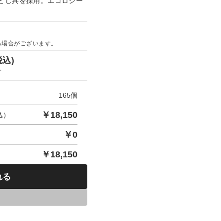
とじ具を採用。エコロジー
る場合がございます。
税込)
す
165
個
￥
18,150
込）
￥
0
￥
18,150
れる