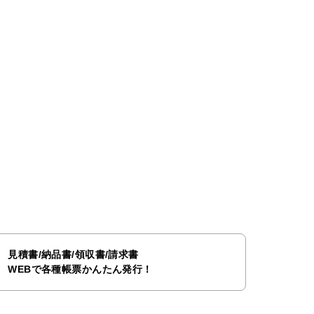
見積書/納品書/領収書/請求書
WEBで各種帳票かんたん発行！