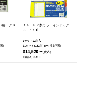
Ｓ縦 グリ
Ａ４ ＰＰ製カラーインデック
ス １０山
1セット12個入
可能
11セット(132個)
から注文可能
¥14,520〜
(税込)
1個あたり¥110