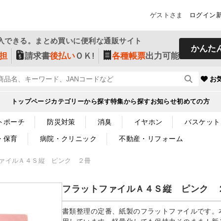
ゲストさま
ログイン
入できる。まとめ買いに便利な通販サイト
かんた
担
請求書
後払い
ＯＫ!
各種帳票
出力可能
お
トップページ
カテゴリーから探す
特集から探す
お知らせ
初めての方
トポーチ
防災対策
消臭
イヤホン
バスケット
・保育
病院・クリニック
不動産・リフォーム
ァイルＡ４Ｓ縦 ピンク ２冊
フラットファイルＡ４Ｓ縦 ピンク 
書類整理の定番、紙製のフラットファイルです。