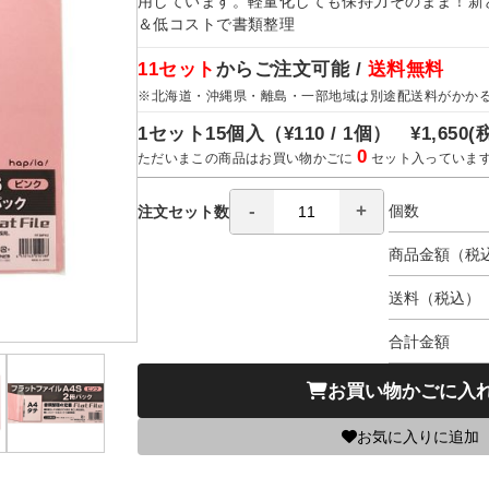
用しています。軽量化しても保持力そのまま！新
＆低コストで書類整理
11セット
からご注文可能 /
送料無料
※北海道・沖縄県・離島・一部地域は別途配送料がかか
1セット15個入（
¥110 / 1個）
¥1,650
(
0
ただいまこの商品はお買い物かごに
セット入っていま
個数
注文セット数
商品金額（税
送料（税込）
合計金額
お買い物かごに入
お気に入りに追加