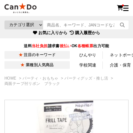
お気に入りから
購入履歴から
送料
当社負担
請求書
後払い
OK
各種帳票
出力可能
ひんやり
ネットポー
注目のキーワード
学校関連
介護・保育
業種別人気商品
HOME
パーティ・おもちゃ
パーティグッズ・推し活
両面テープ付リボン ブラック