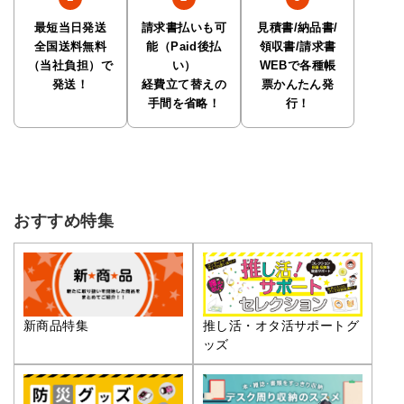
最短当日発送
請求書払いも可
見積書/納品書/
全国送料無料
能（Paid後払
領収書/請求書
（当社負担）で
い）
WEBで各種帳
発送！
経費立て替えの
票かんたん発
手間を省略！
行！
おすすめ特集
推し活・オタ活サポートグ
新商品特集
ッズ