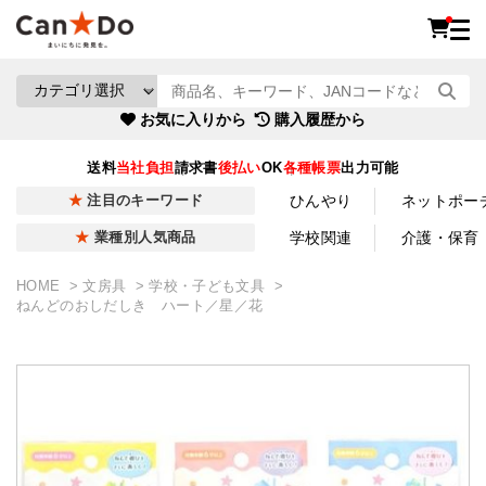
お気に入りから
購入履歴から
送料
当社負担
請求書
後払い
OK
各種帳票
出力可能
ひんやり
ネットポー
注目のキーワード
学校関連
介護・保育
業種別人気商品
HOME
文房具
学校・子ども文具
ねんどのおしだしき ハート／星／花