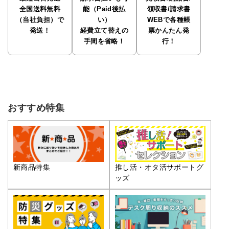
全国送料無料
能（Paid後払
領収書/請求書
（当社負担）で
い）
WEBで各種帳
発送！
経費立て替えの
票かんたん発
手間を省略！
行！
おすすめ特集
推し活・オタ活サポートグ
新商品特集
ッズ