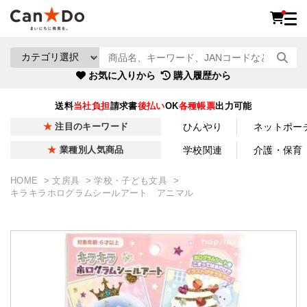
お気に入りから
購入履歴から
送料
当社負担
請求書
後払い
OK
各種帳票
出力可能
ひんやり
ネットポー
注目のキーワード
学校関連
介護・保育
業種別人気商品
HOME
文房具
学校・子ども文具
キラキラホログラムシールアート アニマル