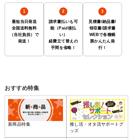
最短当日発送
請求書払いも可
見積書/納品書/
全国送料無料
能（Paid後払
領収書/請求書
（当社負担）で
い）
WEBで各種帳
発送！
経費立て替えの
票かんたん発
手間を省略！
行！
おすすめ特集
推し活・オタ活サポートグ
新商品特集
ッズ