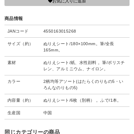
お気に入りに追加
商品情報
JANコード
4550163015268
サイズ（約）
ぬりえシート/180×100mm。筆/全長
165mm。
素材
ぬりえシート/紙、水性顔料 。筆/ポリスチ
レン、アルミニウム、ナイロン。
カラー
2柄均等アソート(はたらくのりもの5・い
ろんなのりもの5)
内容量（約）
ぬりえシート/6枚（別柄） 。ふで/1本。
生産国
中国
同じカテゴリーの商品