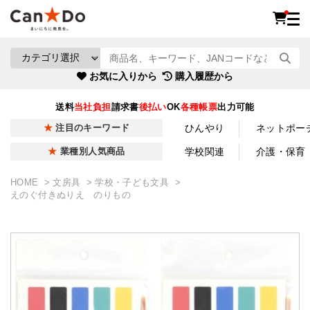
お気に入りから
購入履歴から
送料
当社負担
請求書
後払い
OK
各種帳票
出力可能
ひんやり
ネットポー
注目のキーワード
学校関連
介護・保育
業種別人気商品
HOME
文房具
学校・子ども文具
えのぐ付きぬりえ のりもの