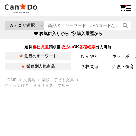
お気に入りから
購入履歴から
送料
当社負担
請求書
後払い
OK
各種帳票
出力可能
ひんやり
ネットポー
注目のキーワード
学校関連
介護・保育
業種別人気商品
HOME
文房具
学校・子ども文具
おどうぐばこ Ａ４サイズ ブルー