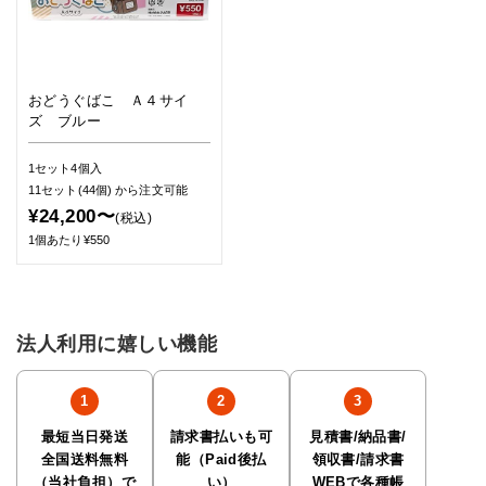
おどうぐばこ Ａ４サイ
ズ ブルー
1セット4個入
11セット(44個)
から注文可能
¥24,200〜
(税込)
1個あたり¥550
法人利用に嬉しい機能
最短当日発送
請求書払いも可
見積書/納品書/
全国送料無料
能（Paid後払
領収書/請求書
（当社負担）で
い）
WEBで各種帳