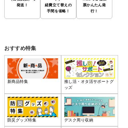
発送！
経費立て替えの
票かんたん発
手間を省略！
行！
おすすめ特集
推し活・オタ活サポートグ
新商品特集
ッズ
防災グッズ特集
デスク周り収納