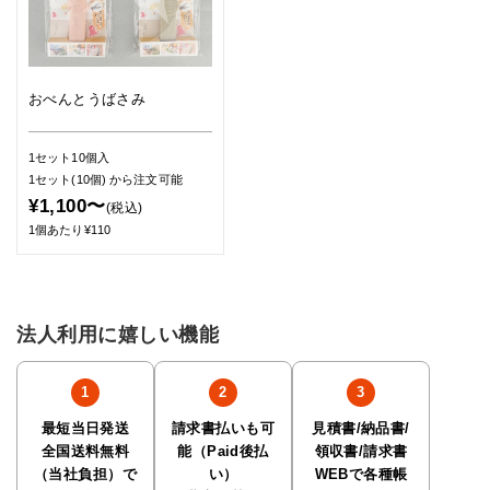
おべんとうばさみ
1セット10個入
1セット(10個)
から注文可能
¥1,100〜
(税込)
1個あたり¥110
法人利用に嬉しい機能
最短当日発送
請求書払いも可
見積書/納品書/
全国送料無料
能（Paid後払
領収書/請求書
（当社負担）で
い）
WEBで各種帳