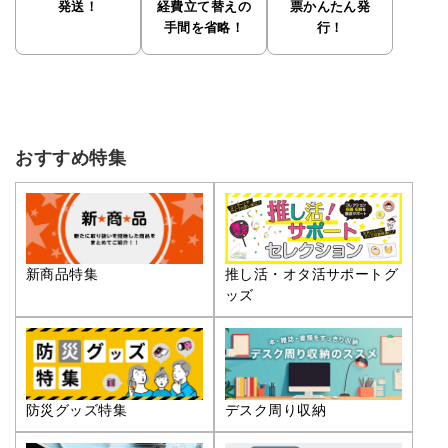
発送！
経費立て替えの
票かんたん発
手間を省略！
行！
おすすめ特集
推し活・オタ活サポートグ
新商品特集
ッズ
防災グッズ特集
デスク周り収納