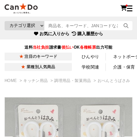
お気に入りから
購入履歴から
送料
当社負担
請求書
後払い
OK
各種帳票
出力可能
ひんやり
ネットポー
注目のキーワード
学校関連
介護・保育
業種別人気商品
HOME
キッチン用品
調理用品・製菓用品
おべんとうばさみ