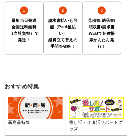
最短当日発送
請求書払いも可
見積書/納品書/
全国送料無料
能（Paid後払
領収書/請求書
（当社負担）で
い）
WEBで各種帳
発送！
経費立て替えの
票かんたん発
手間を省略！
行！
おすすめ特集
推し活・オタ活サポートグ
新商品特集
ッズ