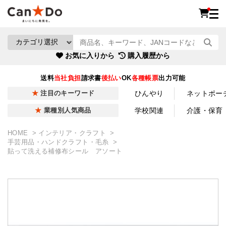
お気に入りから
購入履歴から
送料
当社負担
請求書
後払い
OK
各種帳票
出力可能
ひんやり
ネットポー
注目のキーワード
学校関連
介護・保育
業種別人気商品
HOME
インテリア・クラフト
手芸用品・ハンドクラフト・毛糸
貼って洗える補修布シール アソート