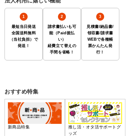
法人利用に嬉しい機能
最短当日発送
請求書払いも可
見積書/納品書/
全国送料無料
能（Paid後払
領収書/請求書
（当社負担）で
い）
WEBで各種帳
発送！
経費立て替えの
票かんたん発
手間を省略！
行！
おすすめ特集
推し活・オタ活サポートグ
新商品特集
ッズ