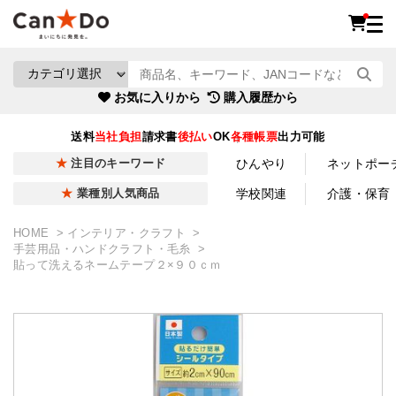
お気に入りから
購入履歴から
送料
当社負担
請求書
後払い
OK
各種帳票
出力可能
ひんやり
ネットポー
注目のキーワード
学校関連
介護・保育
業種別人気商品
HOME
インテリア・クラフト
手芸用品・ハンドクラフト・毛糸
貼って洗えるネームテープ２×９０ｃｍ