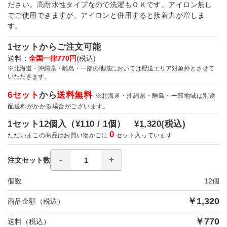
ださい。高耐水性タイプなので洗濯もＯＫです。アイロン無し
でご使用できますが、アイロンと併用すると接着力が増しま
す。
1セットからご注文可能
送料：
全国一律770円
(税込)
※北海道・沖縄県・離島・一部の地域においては配送エリア対象外とさせて
いただきます。
6セット
から
送料無料
※北海道・沖縄県・離島・一部地域は別途
配送料がかかる場合がございます。
1セット12個入（
¥110 / 1個）
¥1,320
(税込)
0
ただいまこの商品はお買い物かごに
セット入っています
注文セット数
個数
12
個
￥
1,320
商品金額（税込）
￥
770
送料（税込）