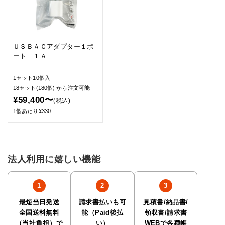
ＵＳＢＡＣアダプター１ポ
ート １Ａ
1セット10個入
18セット(180個)
から注文可能
¥59,400〜
(税込)
1個あたり¥330
法人利用に嬉しい機能
最短当日発送
請求書払いも可
見積書/納品書/
全国送料無料
能（Paid後払
領収書/請求書
（当社負担）で
い）
WEBで各種帳