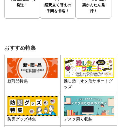
発送！
経費立て替えの
票かんたん発
手間を省略！
行！
おすすめ特集
推し活・オタ活サポートグ
新商品特集
ッズ
防災グッズ特集
デスク周り収納