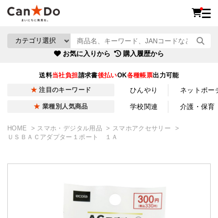
お気に入りから
購入履歴から
送料
当社負担
請求書
後払い
OK
各種帳票
出力可能
ひんやり
ネットポー
注目のキーワード
学校関連
介護・保育
業種別人気商品
HOME
スマホ・デジタル用品
スマホアクセサリー
ＵＳＢＡＣアダプター１ポート １Ａ