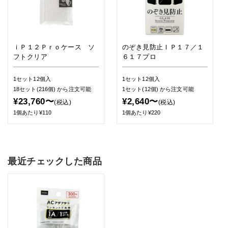
ｉＰ１２Ｐｒｏケース ソ
のぞき見防止ＩＰ１７／１
フトクリア
６１７プロ
1セット12個入
1セット12個入
18セット(216個)
から注文可能
1セット(12個)
から注文可能
¥23,760〜
¥2,640〜
(税込)
(税込)
1個あたり¥110
1個あたり¥220
最近チェックした商品