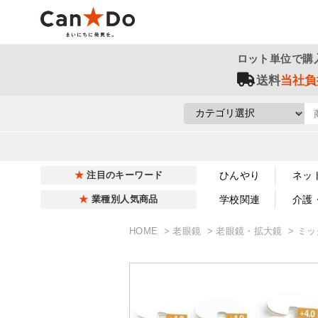
ロット単位で購
送料
当社負
ひんやり
ネッ
注目のキーワード
学校関連
介護
業種別人気商品
HOME
老眼鏡
老眼鏡・拡大鏡
ミッ