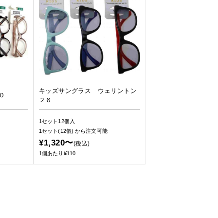
キッズサングラス ウェリントン
０
２６
1セット12個入
1セット(12個)
から注文可能
¥1,320〜
(税込)
1個あたり¥110