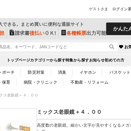
ゲストさま
ログイン
入できる。まとめ買いに便利な通販サイト
かんた
担
請求書
後払い
ＯＫ!
各種帳票
出力可能
お
トップページ
カテゴリーから探す
特集から探す
お知らせ
初めての方
トポーチ
防災対策
消臭
イヤホン
バスケット
・保育
病院・クリニック
不動産・リフォーム
クス老眼鏡＋４．００
ミックス老眼鏡＋４．００
高度数の老眼鏡。細かい文字が見やすくなるメガ