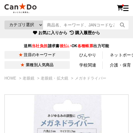
お気に入りから
購入履歴から
送料
当社負担
請求書
後払い
OK
各種帳票
出力可能
ひんやり
ネットポー
注目のキーワード
学校関連
介護・保育
業種別人気商品
HOME
老眼鏡
老眼鏡・拡大鏡
メガネドライバー