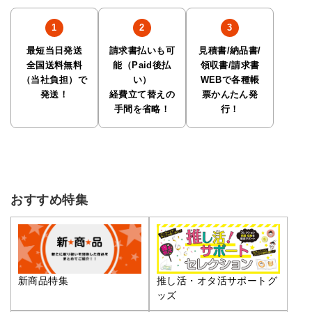
最短当日発送
請求書払いも可
見積書/納品書/
全国送料無料
能（Paid後払
領収書/請求書
（当社負担）で
い）
WEBで各種帳
発送！
経費立て替えの
票かんたん発
手間を省略！
行！
おすすめ特集
推し活・オタ活サポートグ
新商品特集
ッズ